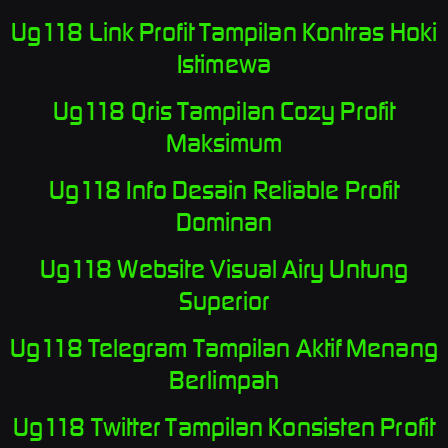
Ug118 Link Profit Tampilan Kontras Hoki
Istimewa
Ug118 Qris Tampilan Cozy Profit
Maksimum
Ug118 Info Desain Reliable Profit
Dominan
Ug118 Website Visual Airy Untung
Superior
Ug118 Telegram Tampilan Aktif Menang
Berlimpah
Ug118 Twitter Tampilan Konsisten Profit