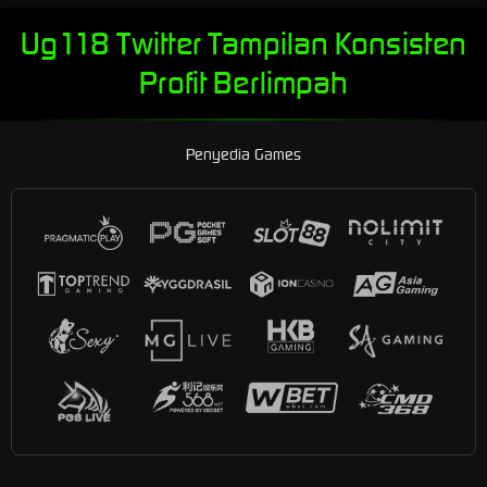
Ug118 Twitter Tampilan Konsisten
Profit Berlimpah
Penyedia Games